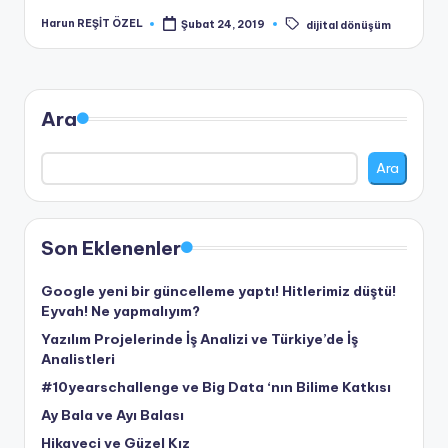
Tags:
Harun REŞİT ÖZEL
Şubat 24, 2019
dijital dönüşüm
Posted
by
Ara
Ara
Son Eklenenler
Google yeni bir güncelleme yaptı! Hitlerimiz düştü!
Eyvah! Ne yapmalıyım?
Yazılım Projelerinde İş Analizi ve Türkiye’de İş
Analistleri
#10yearschallenge ve Big Data ‘nın Bilime Katkısı
Ay Bala ve Ayı Balası
Hikayeci ve Güzel Kız