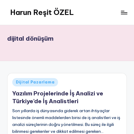
Harun Reşit ÖZEL
Skip
to
Harun
content
Reşit
Özel
dijital dönüşüm
-
Dijital
Pazarlama,
SEO,
SEM,
Dijitalleşme,
Posted
Dijital Pazarlama
Dalış,
in
Cankurtarma,
Yazılım Projelerinde İş Analizi ve
Yüzme,
Türkiye’de İş Analistleri
Fitness,
Son yıllarda iş dünyasında giderek artan ihtiyaçlar
Müzik,
listesinde önemli maddelerden birisi de iş analistleri ve iş
Hikayeler
analizi süreçlerinin doğru yönetilmesi. Bu süreç ile ilgili
ve
bilinmesi gerekenler ve dikkat edilmesi gereken…
dahası!